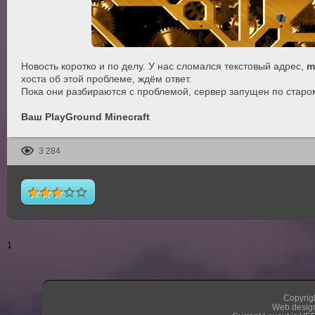
Новость коротко и по делу. У нас сломался текстовый адрес,
m
хоста об этой проблеме, ждём ответ.
Пока они разбираются с проблемой, сервер запущен по старо
Ваш PlayGround Minecraft
3 284
1
Copyrigh
Web design