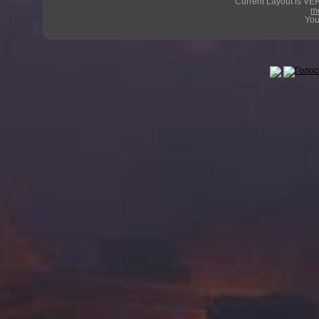
Current Layout is VER
m
You