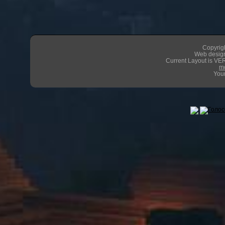
Copyrigh
Web design
Current Layout is VER
m
Your