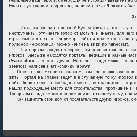
(например ваш пароль: qwerty, для регистрации введите
/reg 
Если вы уже зарегистрированы, напишите в чат
/l пароль
(как
3)
Итак, вы зашли на сервер! Будем считать, что вы уже нем
инструменты, отличаете топор от мотыги и знаете, для чего
игры самостоятельно, например, найти и просмотреть инстр
полезной информации можно найти на
вики по minecraft
.
При первом заходе на сервер, вы появляетесь на точке с
игроков. Здесь же находятся порталы, ведущие в разные час
(
/warp shop
) и многое другое. На спавн всегда можно попас
эвентов), написав в чат команду
/spawn
.
После ознакомления с спавном, вам наверняка захочется на
жить. Портал на спавне ведёт в в случайную точку игровой 
найти более тихое и свободное место, не поленитесь потрати
нашли подходящее место для строительства, пропишите в ч
Теперь вы всегда сможете переместится к вашему дому, пропи
Как защитить свой дом от посягательств других игроков, см