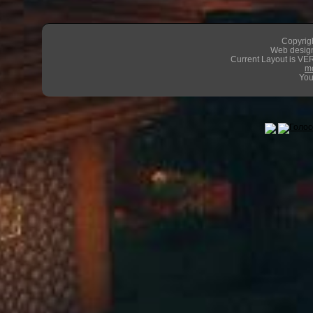
Copyrigh
Web design
Current Layout is VER
m
You