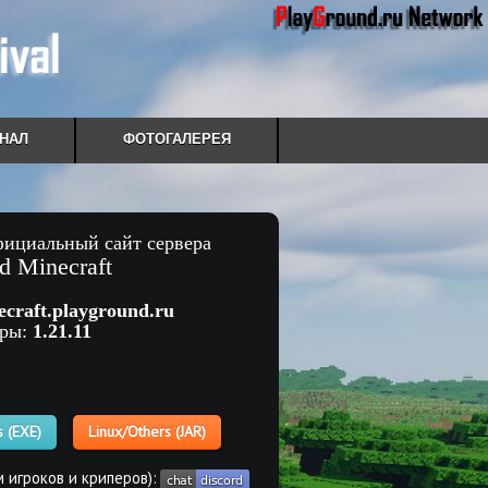
НАЛ
ФОТОГАЛЕРЕЯ
фициальный сайт сервера
d Minecraft
ecraft.playground.ru
гры:
1.21.11
 (EXE)
Linux/Others (JAR)
 игроков и криперов):