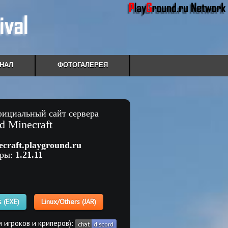
НАЛ
ФОТОГАЛЕРЕЯ
фициальный сайт сервера
d Minecraft
ecraft.playground.ru
гры:
1.21.11
 (EXE)
Linux/Others (JAR)
 игроков и криперов):