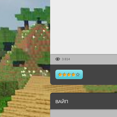
3 814
ВАЙП