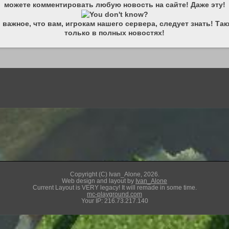
можете комментировать любую новость на сайте! Даже эту!
 важное, что вам, игрокам нашего сервера, следует знать!
Так
только в полных новостях!
Copyright (C) Ivan_Alone, 2026.
Web design and layout by
Ivan_Alone
Current Layout is VERY legacy! It will remade in some time.
mc-playground.com
Your IP: 216.73.217.140