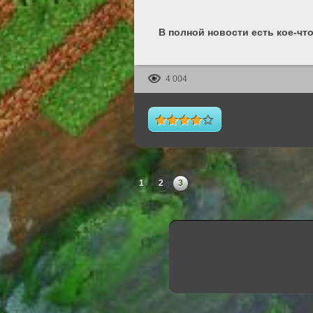
В полной новости есть кое-что
4 004
1
2
3