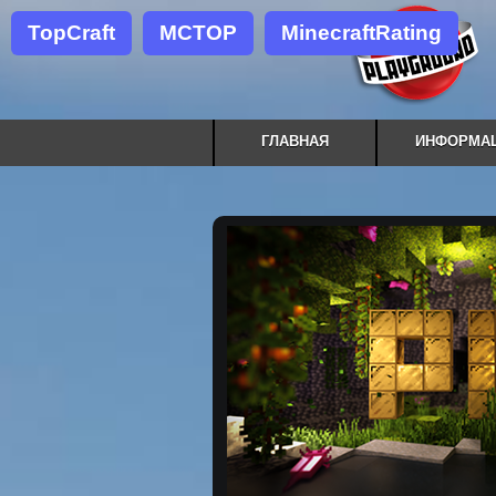
TopCraft
MCTOP
MinecraftRating
ГЛАВНАЯ
ИНФОРМА