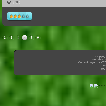
3 966
1
2
3
4
5
6
Copyrigh
Web design
Current Layout is VER
m
Your