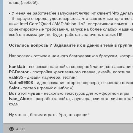
плащ (любой!).
- У меня не работает/не запускается/глючит клиент! Что делат
- В первую очередь, удостоверьтесь, что ваш компьютер отв
ниже Intel Core2Quad / AMD Athlon II x2, оперативная память -
ориентировочные требования, запуск на более слабых машина
всей оптимизации, не будет работать на очень старых ПК.
Остались вопросы? Задавайте их в
данной теме в группе
Напоследок отсыпем немного благодарчиков братухам, которые
hanklab
- всяческая настройка серверной части, согласование с
PGDoctor
- постройка красивешного спавна, дизайн логотипа
valik35
- дизайн лаунчера, тестинг
Vadim99808
- идея создания второго сервера, всяческая помо
Saint
- тестер игровых ошибок =)
Вот этот чувак
- несколько тектстурок для комфортной игры
Ivan_Alone
- разработка сайта, лаунчера, клиента, личного к
кода
Ну что же, бежим играть! Ура, товарищи!
4 275