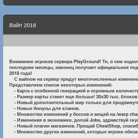
Вайп 2018
Вниманию игроков сервера PlayGround! То, о чем ходили
последние месяцы, наконец получает официальное под
2018 года!

    С вайпом на сервер придут многочисленные изменения, что то будет удалено, что-то добавлено, что-то изменится. 
Представляем список некоторых изменений:

    - Карта с особенной генерацией и огромным количеством новых биомов.

    - Размер карты станет еще больше! 30х30 тыс. блоков.

    - Новый дополнительный мир только для продвинутых  игроков.

    - Новые бонусы для кланов.

    - Множество изменений у боссов и вещей на /warp change

    - Изменения в экономике, долой Jobs, здравствуй скупка ресурсов!

    - Новый плагин магазинов. Прощай ChestShop, спасибо за долгие годы честной службы.

    - Множество других изменений, которые игроки обяз